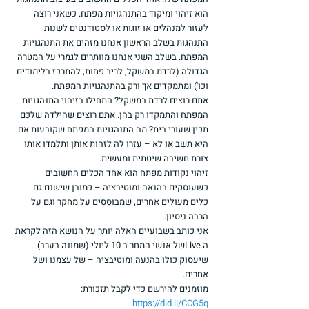
הוא זיהוי ומיקוד בהתנהגויות מפתח. כשאני רוצה 
לעזור למנהלים או זוגות או לסטודנטים לשנות 
התנהגות בשלב הראשון אנחנו מזהים את התנהגויות 
המפתח. בשלב השני אנחנו מוותרים לגמרי על המטרה 
הגדולה (לרדת במשקל, לריב פחות, להתרכז בלימודים 
וכו') ומתמקדים אך ורק בהתנהגויות המפתח.
אתם רוצים לרדת במשקל? התחילו בזיהוי התנהגויות 
המפתח והתמקדו רק בהן. אתם רוצים שהילדה שלכם 
תכין שעורי בית? מה התנהגויות המפתח שקובעות אם 
היא תשב או לא – עזרו לה לזהות אותן ותלמדו אותו 
צורת חשיבה שיטתית ומעשית.
זיהוי נקודות מפתח הוא אחד הכלים החשובים 
כשעוסקים בהנאה ומוטיבציה – כמובן שישנם גם 
כלים מעולים אחרים, שמבוססים על מחקר וגם על 
הרבה ניסיון.
אני כותב בשבועיים האלה יותר על הנושא הזה לקראת 
ה Liveשל אנשי המחר ב 10 ליולי (שמונה בערב) 
שיעסוק כולו בהנעה ומוטיבציה – של עצמנו ושל 
אחרים.
מוזמנים להירשם כדי לקבל תזכורת: 
https://did.li/CCG5q