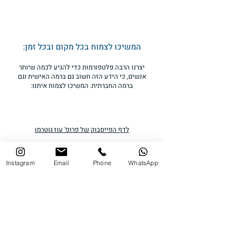
איך יכול להיות, שהאנשים
החכמים ביותר מחזיקים
המשיכו לצמוח בכל מקום ובכל זמן:
בדעות המטופשות ביותר?
יצרנו הרבה פלטפורמות כדי להגיע לכמה שיותר
האם מדובר במגמה בכל
אנשים, כי הידע הזה חשוב גם ברמה האישית וגם
העולם?
ברמה החברתית. המשיכו לצמוח איתנו:
לדף הפייסבוק של פרופ' עוז גוטרמן
Instagram
Email
Phone
WhatsApp
פודקאסט "הכל פסיכולוגיה"
קהילת אודסה 12 א' תל אביב.
צרו קשר: