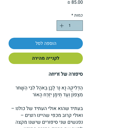
מחיר
כמות
*
הוספה לסל
לקנייה מהירה
סיפורה של זריחה
הַדְלִיקָה נָא נֶר לָבָן בְּאֹהֶל לִבִּי הַשָּׁחר
מִצְפוֹן וְעַד תֵימָן יִזְרַח הָאוֹר
בעתיד שהוא אולי העתיד של כולנו –
ואולי קרוב מכפי שהיינו רוצים –
נפגשים שני סיפורים שישנו מקצה