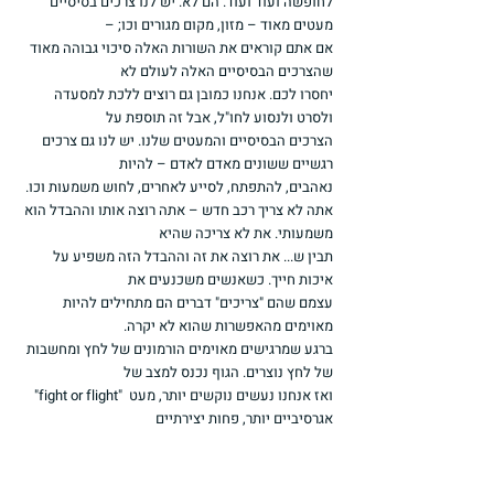
לחופשה ועוד ועוד. הם לא. יש לנו צרכים בסיסיים 
מעטים מאוד – מזון, מקום מגורים וכו; –
אם אתם קוראים את השורות האלה סיכוי גבוהה מאוד 
שהצרכים הבסיסיים האלה לעולם לא
יחסרו לכם. אנחנו כמובן גם רוצים ללכת למסעדה 
ולסרט ולנסוע לחו"ל, אבל זה תוספת על
הצרכים הבסיסיים והמעטים שלנו. יש לנו גם צרכים 
רגשיים ששונים מאדם לאדם – להיות
נאהבים, להתפתח, לסייע לאחרים, לחוש משמעות וכו.
אתה לא צריך רכב חדש – אתה רוצה אותו וההבדל הוא 
משמעותי. את לא צריכה שהיא
תבין ש... את רוצה את זה וההבדל הזה משפיע על 
איכות חייך. כשאנשים משכנעים את
עצמם שהם "צריכים" דברים הם מתחילים להיות 
מאוימים מהאפשרות שהוא לא יקרה.
ברגע שמרגישים מאוימים הורמונים של לחץ ומחשבות 
של לחץ נוצרים. הגוף נכנס למצב של
"fight or flight" ואז אנחנו נעשים נוקשים יותר, מעט 
אגרסיביים יותר, פחות יצירתיים