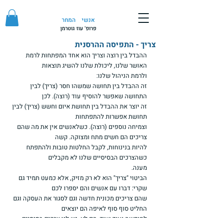
אנשי
המחר
פרופ' עוז גוטרמן
צריך - התפיסה ההרסנית
ההבדל בין רוצה וצריך הוא אחד המפתחות לרמת 
האושר שלנו, ליכולת שלנו להשיג תוצאות
ולרמת הניהול שלנו:
זה ההבדל בין תחושה שמשהו חסר (צריך) לבין 
התחושה שאפשר להוסיף עוד (רוצה). לכן
זה יוצר את ההבדל בין תחושת איום וחשש (צריך) לבין 
תחושת אפשרות להתפתחות
וצמיחה נוספים (רוצה). כשלאנשים אין את מה שהם 
צריכים הם חשים מתח ומצוקה. קשה
להיות בנינוחות, לקבל החלטות טובות ולהתפתח 
כשהצרכים הבסיסיים שלנו לא מקבלים
מענה.
הביטוי "צריך" הוא לא רק מזיק, אלא כמעט תמיד גם 
שקרי: דברו עם אנשים והם יספרו לכם
שהם צריכים מכונית חדשה וגם לסגור את העסקה וגם 
החליט סוף סוף לאיפה הם יוצאים