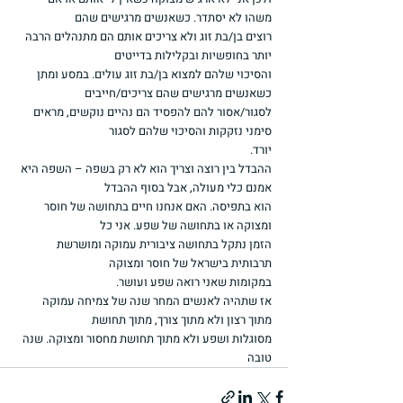
משהו לא יסתדר. כשאנשים מרגישים שהם
רוצים בן/בת זוג ולא צריכים אותם הם מתנהלים הרבה 
יותר בחופשיות ובקלילות בדייטים
והסיכוי שלהם למצוא בן/בת זוג עולים. במסע ומתן 
כשאנשים מרגישים שהם צריכים/חייבים
לסגור/אסור להם להפסיד הם נהיים נוקשים, מראים 
סימני נזקקות והסיכוי שלהם לסגור
יורד.
ההבדל בין רוצה וצריך הוא לא רק בשפה – השפה היא 
אמנם כלי מעולה, אבל בסוף ההבדל
הוא בתפיסה. האם אנחנו חיים בתחושה של חוסר 
ומצוקה או בתחושה של שפע. אני כל
הזמן נתקל בתחושה ציבורית עמוקה ומושרשת 
תרבותית בישראל של חוסר ומצוקה
במקומות שאני רואה שפע ועושר.
אז שתהיה לאנשים המחר שנה של צמיחה עמוקה 
מתוך רצון ולא מתוך צורך, מתוך תחושת
מסוגלות ושפע ולא מתוך תחושת מחסור ומצוקה. שנה 
טובה