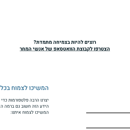
רוצים להיות בצמיחה מתמדת?
הצטרפו לקבוצת הוואטסאפ של אנשי המחר
הממש
ישראל
הכניעה
החרדיו
משולה 
המשיכו לצמוח בכל מ
הצמיחה
המפתח לניצחון על חמאס נמצא
מסוכנת
יצרנו הרבה פלטפורמות כדי 
הידע הזה חשוב גם ברמה הא
בעקרונות לחינוך ילדים
המשיכו לצמוח איתנו: