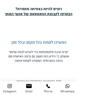
רוצים להיות בצמיחה מתמדת?
הצטרפו לקבוצת הוואטסאפ של אנשי המחר
איך יכול להיות, שהאנשים
החכמים ביותר מחזיקים
המשיכו לצמוח בכל מקום ובכל זמן:
בדעות המטופשות ביותר?
יצרנו הרבה פלטפורמות כדי להגיע לכמה שיותר
האם מדובר במגמה בכל
אנשים, כי הידע הזה חשוב גם ברמה האישית וגם
העולם?
ברמה החברתית. המשיכו לצמוח איתנו:
לדף הפייסבוק של פרופ' עוז גוטרמן
Instagram
Email
Phone
WhatsApp
פודקאסט "הכל פסיכולוגיה"