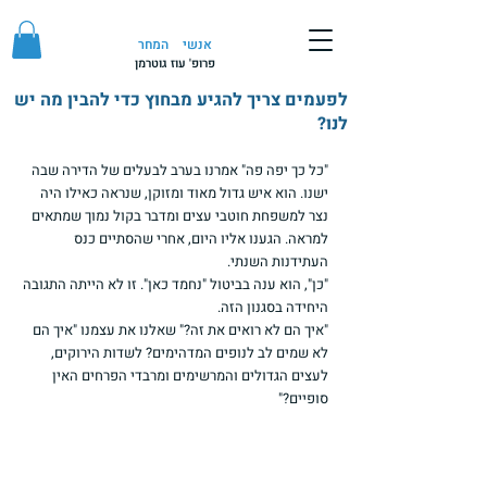
אנשי
המחר
פרופ' עוז גוטרמן
לפעמים צריך להגיע מבחוץ כדי להבין מה יש
לנו?
"כל כך יפה פה" אמרנו בערב לבעלים של הדירה שבה 
ישנו. הוא איש גדול מאוד ומזוקן, שנראה כאילו היה 
נצר למשפחת חוטבי עצים ומדבר בקול נמוך שמתאים 
למראה. הגענו אליו היום, אחרי שהסתיים כנס 
העתידנות השנתי.
"כן", הוא ענה בביטול "נחמד כאן". זו לא הייתה התגובה 
היחידה בסגנון הזה.
"איך הם לא רואים את זה?" שאלנו את עצמנו "איך הם 
לא שמים לב לנופים המדהימים? לשדות הירוקים, 
לעצים הגדולים והמרשימים ומרבדי הפרחים האין 
סופיים?"