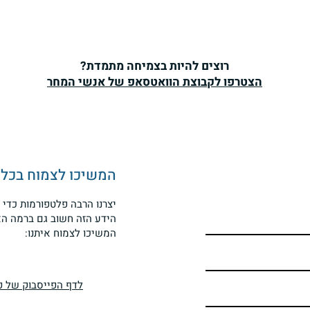
רוצים להיות בצמיחה מתמדת?
הצטרפו לקבוצת הוואטסאפ של אנשי המחר
המשיכו לצמוח בכל מ
איך יכול להיות, שהאנשים
אלימו
יצרנו הרבה פלטפורמות כדי 
הידע הזה חשוב גם ברמה הא
החכמים ביותר מחזיקים בדעות
גזעני
המשיכו לצמוח איתנו:
המטופשות ביותר? האם מדובר
מהעו
במגמה בכל העולם?
לדף הפייסבוק של פר