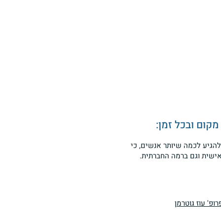
קום ובכל זמן:
ת בחברה הערבית – ביטוי
להגיע לכמה שיותר אנשים, כי
ישית וגם ברמה החברתית.
 ומכוער שצריך להעלם
לם
ופ' עוז גוטרמן