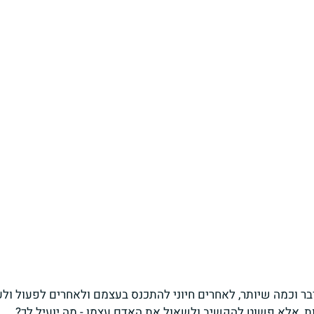
בר וכמה שיותר, לאחרים חיוני להתכנס בעצמם ולאחרים לפעול ול
ת, אלא פשוט להקשיב ולשאול את האדם עצמו - מה יועיל לך?