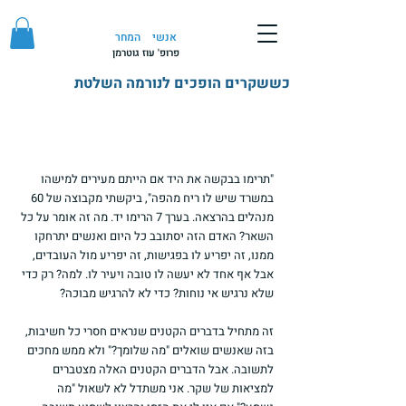
אנשי
המחר
פרופ' עוז גוטרמן
כששקרים הופכים לנורמה השלטת
"תרימו בבקשה את היד אם הייתם מעירים למישהו 
במשרד שיש לו ריח מהפה", ביקשתי מקבוצה של 60 
מנהלים בהרצאה. בערך 7 הרימו יד. מה זה אומר על כל 
השאר? האדם הזה יסתובב כל היום ואנשים יתרחקו 
ממנו, זה יפריע לו בפגישות, זה יפריע מול העובדים, 
אבל אף אחד לא יעשה לו טובה ויעיר לו. למה? רק כדי 
שלא נרגיש אי נוחות? כדי לא להרגיש מבוכה?
זה מתחיל בדברים הקטנים שנראים חסרי כל חשיבות, 
בזה שאנשים שואלים "מה שלומך?" ולא ממש מחכים 
לתשובה. אבל הדברים הקטנים האלה מצטברים 
למציאות של שקר. אני משתדל לא לשאול "מה 