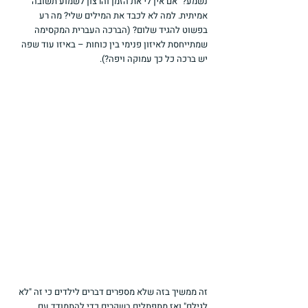
נשמע?" אם אין לי את הזמן והרצון לשמוע תשובה 
אמיתית. למה לא לכבד את המילים שלי? מה רע 
בפשוט להגיד שלום? (הברכה העברית המקסימה 
שמתייחסת לאיזון פנימי בין כוחות – באיזו עוד שפה 
יש ברכה כל כך עמוקה ויפה?).
זה ממשיך בזה שלא מספרים דברים לילדים כי זה "לא 
לגילם" ואז מתפתלים בשקרים כדי להתמודד עם 