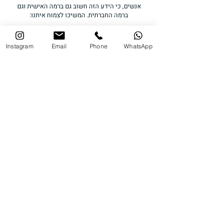
אנשים, כי הידע הזה חשוב גם ברמה האישית וגם
ברמה החברתית. המשיכו לצמוח איתנו:
Instagram
Email
Phone
WhatsApp
לדף הפייסבוק של פרופ' עוז גוטרמן
פודקאסט "הכל פסיכולוגיה"
קהילת אודסה 12 א' תל אביב.
צרו קשר:
שם מלא
אימייל