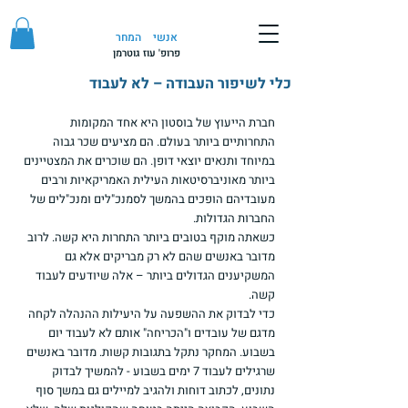
אנשי
המחר
פרופ' עוז גוטרמן
כלי לשיפור העבודה – לא לעבוד
חברת הייעוץ של בוסטון היא אחד המקומות 
התחרותיים ביותר בעולם. הם מציעים שכר גבוה 
במיוחד ותנאים יוצאי דופן. הם שוכרים את המצטיינים 
ביותר מאוניברסיטאות העילית האמריקאיות ורבים 
מעובדיהם הופכים בהמשך לסמנכ"לים ומנכ"לים של 
החברות הגדולות.
כשאתה מוקף בטובים ביותר התחרות היא קשה. לרוב 
מדובר באנשים שהם לא רק מבריקים אלא גם 
המשקיענים הגדולים ביותר – אלה שיודעים לעבוד 
קשה.
כדי לבדוק את ההשפעה על היעילות ההנהלה לקחה 
מדגם של עובדים ו"הכריחה" אותם לא לעבוד יום 
בשבוע. המחקר נתקל בתגובות קשות. מדובר באנשים 
שרגילים לעבוד 7 ימים בשבוע - להמשיך לבדוק 
נתונים, לכתוב דוחות ולהגיב למיילים גם במשך סוף 