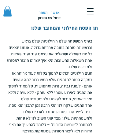
אנשי
המחר
פרופ' עוז גוטרמן
חג הפסח החילוני והמחובר שלנו
בעיני המשפחה שלנו ה'חילוניות' שלנו בראש 
ובראשונה טומנת בחובה אחריות גדולה. אנחנו יוצאים 
כל יום בשאלה ושואלים את עצמנו עוד ועוד שאלות. 
אחת השאלות החשובות היא איך יוצרים חיבור למסורת 
ולמורשת שלנו.
חגים חילוניים יכולים להפוך בקלות לעוד ארוחה או 
במקרה הטוב למנהגים שלא ממש ברור למה עושים 
אותם - לעוגת גבינה, נרות ותחפושות. קל מאוד להפוך 
את החגים לאירוע שטחי ללא עומק - ללא שיחה וללא 
חיבור אמיתי, חיבור לעצמנו ולהיסטוריה שלנו.
אחד החגים שלקח לנו הכי הרבה זמן לתכנן הוא פסח. 
רצינו לייצר ערב פסח שמחובר לערכים שלנו 
ולמשפחתיות שלנו. מצד שני חשוב לנו לא פחות 
להתחבר ל"שרשת הדורות" – כלומר להמשיך את רצף 
הדורות ולא ליצור מסורות שמנותקות מהרצף.