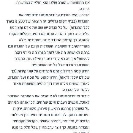
את התחושה שהערב שלנו הוא חולייה בשרשרת 
ארוכה.
הגדה שהיא חוברת עבודה: אנחנו מדפיסים את 
ההגדות (בבתי דפוס גדולים זה הוצאה של 200 ₪ בערך 
לכל ההגדות). על כל הגדה יש שם של אדם ומצורפת 
עליה עת. בתוך ההגדה אנחנו מכניסים שאלות ומקום 
למענה. כך קריאת ההגדה אינה פאסיבית, אלא 
מעודדתעיבוד וחשיבה. השאלות הן גם על ההגדה וגם 
ברמה האישית: מה אני לומד מזה? מה הייתי רוצה 
לעשות? איך זה בא לידי ביטוי בחיי? ועוד. ההגדה 
נשארת כמזכרת אצל כל מהמשתתפים.
חידון פסח הגדול: אנחנו מקרינים על שני קירות (כך 
שכולם יוכלו לראות) חידון קהוט על פסח ועל ההגדה. 
לאורך השנים גילינו שזו דרך כיפית ומשמחת מאוד 
ללמוד על ההגדה.
כיבוד ואווירה: אנחנו לא אוהבים את ההמתנה הארוכה 
לאוכל. אנשים רעבים אינם שמחים. לכן אנחנו מניחים 
על השולחן מהרגע הראשון פירות, פיצוחים, ירקות 
ועוגיות. בנוסף לכך אנחנו מגוונים. נעים בין פעילות 
קבוצתית, חידונים, כתיבה אישית, הקראת טקסטים 
ועבודה בזוגות. כך נוצר ערב מגוון שכל חלק בו נוגע 