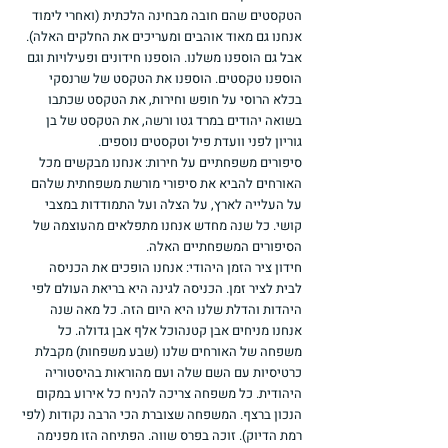
הטקסטים שהם חובה מבחינה הלכתית (ואחרי לימוד 
אנחנו גם מאוד אוהבים ומעריכים את החלקים האלה). 
אבל גם הוספנו משלנו. הוספנו חידונים ופעילויות וגם 
הוספנו טקסטים. הוספנו את הטקסט של שרנסקי 
בכלא הרוסי על חופש וחירות, את הטקסט שכתבו 
בשואה יהודים במרד גטו ורשה, את הטקסט של בן 
גוריון לפני וועדת פיל וטקסטים נוספים.
סיפורים משפחתיים על חירות: אנחנו מבקשים מכל 
האורחים להביא את סיפורי מורשת משפחתית שלהם 
על העלייה לארץ, על הצלה ועל התמודדות במצבי 
קושי. כל שנה מחדש אנחנו מתפלאים מהעוצמה של 
הסיפורים המשפחתיים האלה.
חידון ציר הזמן היהודי: אנחנו הופכים את הכניסה 
לבית לציר זמן. הכניסה לגינה היא בריאת העולם לפי 
היהדות והדלת שלנו היא היום הזה. כל מאה שנה 
אנחנו מניחים אבן קטנהוכל אלף אבן גדולה. כל 
משפחה של האורחים שלנו (שבע משפחות) מקבלת 
כרטיסיות עם השם שלה ועם מהוראות בהיסטוריה 
היהודית. כל משפחה צריכה להניח כל אירוע במקום 
הנכון ברצף. המשפחה שצוברת הכי הרבה נקודות (לפי 
רמת הדיוק). זוכה בפרס שווה. הפתיחה הזו מפנימה 