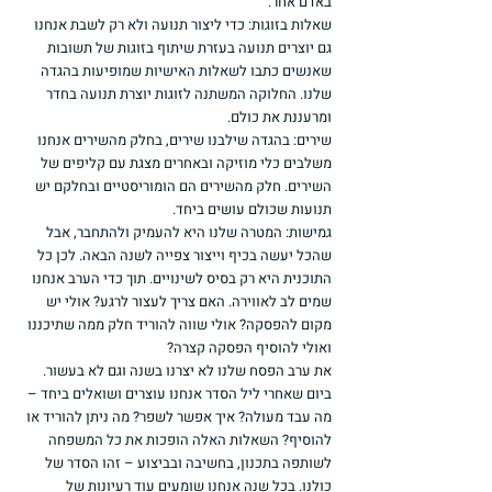
באדם אחר.
שאלות בזוגות: כדי ליצור תנועה ולא רק לשבת אנחנו 
גם יוצרים תנועה בעזרת שיתוף בזוגות של תשובות 
שאנשים כתבו לשאלות האישיות שמופיעות בהגדה 
שלנו. החלוקה המשתנה לזוגות יוצרת תנועה בחדר 
ומרעננת את כולם.
שירים: בהגדה שילבנו שירים, בחלק מהשירים אנחנו 
משלבים כלי מוזיקה ובאחרים מצגת עם קליפים של 
השירים. חלק מהשירים הם הומוריסטיים ובחלקם יש 
תנועות שכולם עושים ביחד.
גמישות: המטרה שלנו היא להעמיק ולהתחבר, אבל 
שהכל יעשה בכיף וייצור צפייה לשנה הבאה. לכן כל 
התוכנית היא רק בסיס לשינויים. תוך כדי הערב אנחנו 
שמים לב לאווירה. האם צריך לעצור לרגע? אולי יש 
מקום להפסקה? אולי שווה להוריד חלק ממה שתיכננו 
ואולי להוסיף הפסקה קצרה?
את ערב הפסח שלנו לא יצרנו בשנה וגם לא בעשור. 
ביום שאחרי ליל הסדר אנחנו עוצרים ושואלים ביחד – 
מה עבד מעולה? איך אפשר לשפר? מה ניתן להוריד או 
להוסיף? השאלות האלה הופכות את כל המשפחה 
לשותפה בתכנון, בחשיבה ובביצוע – זהו הסדר של 
כולנו. בכל שנה אנחנו שומעים עוד רעיונות של 