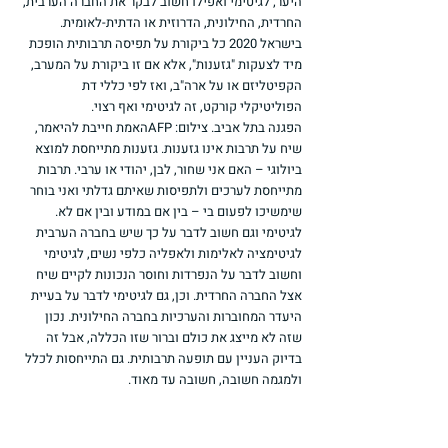
היער; לגיטימי ואפילו חשוב לבקר את החברה הערבית, 
החרדית, החילונית, הדרוזית או הדתית-לאומית. 
בישראל 2020 כל ביקורת על תפיסה תרבותית הופכת 
מיד לצעקות "גזענות", אלא אם זו ביקורת על המערב, 
הקפיטליזם או על ארה"ב, ואז לפי כללי דת 
הפוליטיקלי קורקט, זה לגיטימי ואף רצוי.
הפגנה בתל אביב. צילום: AFPהאמת חייבת להיאמר, 
שיח על תרבות אינו גזענות. גזענות מתייחסת למוצא 
ביולוגי – האם אני שחור, לבן, יהודי או ערבי. תרבות 
מתייחסת לערכים ולתפיסות שאיתם גדלתי ואני בוחר 
שימשיכו לפעום בי – בין אם במודע ובין אם לא. 
לגיטימי וגם חשוב לדבר על כך שיש בחברה הערבית 
לגיטימציה לאלימות ולאפליה כלפי נשים, לגיטימי 
וחשוב לדבר על הנפרדות וחוסר הנכונות לקיים שיח 
אצל החברה החרדית. וכן, גם לגיטימי לדבר על בעיית 
היעדר המחוברות והערכיות בחברה החילונית. נכון 
שזה לא מייצג את כולם וברור שזו הכללה, אבל זה 
בדיוק העניין עם תופעה תרבותית. גם התייחסות לכלל 
ולמגמה חשובה, חשובה עד מאוד.