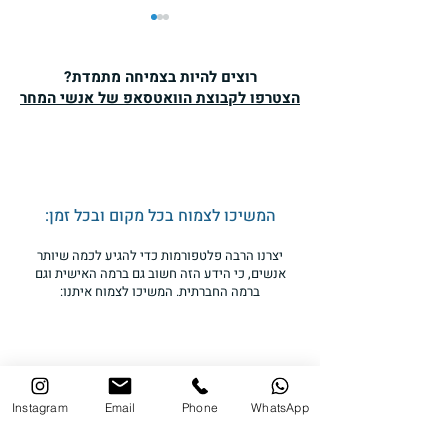
האם יש באמת
אלטרנטיבה?
רוצים להיות בצמיחה מתמדת?
הצטרפו לקבוצת הוואטסאפ של אנשי המחר
הבת שלי בחרה לא ללמוד
לבגרויות ובמקומן ללמוד לתואר
ראשון. בשבוע שעבר היא סיימה
את התואר בהצטיינות יתרה ובעוד
חודש היא מתחילה שנת
המשיכו לצמוח בכל מקום ובכל זמן:
שירות....
יצרנו הרבה פלטפורמות כדי להגיע לכמה שיותר
אנשים, כי הידע הזה חשוב גם ברמה האישית וגם
ברמה החברתית. המשיכו לצמוח איתנו:
לדף הפייסבוק של פרופ' עוז גוטרמן
Instagram
Email
Phone
WhatsApp