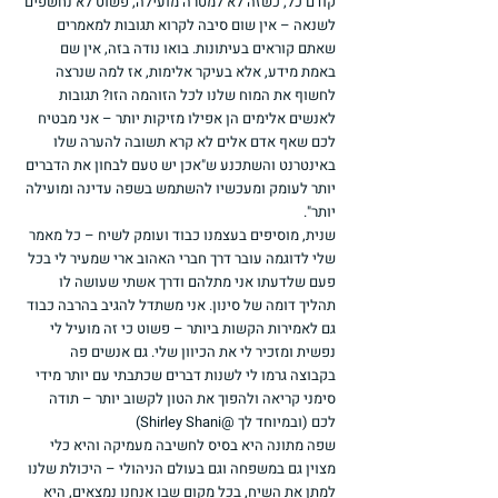
קודם כל, כשזה לא למטרה מועילה, פשוט לא נחשפים 
לשנאה – אין שום סיבה לקרוא תגובות למאמרים 
שאתם קוראים בעיתונות. בואו נודה בזה, אין שם 
באמת מידע, אלא בעיקר אלימות, אז למה שנרצה 
לחשוף את המוח שלנו לכל הזוהמה הזו? תגובות 
לאנשים אלימים הן אפילו מזיקות יותר – אני מבטיח 
לכם שאף אדם אלים לא קרא תשובה להערה שלו 
באינטרנט והשתכנע ש"אכן יש טעם לבחון את הדברים 
יותר לעומק ומעכשיו להשתמש בשפה עדינה ומועילה 
יותר".
שנית, מוסיפים בעצמנו כבוד ועומק לשיח – כל מאמר 
שלי לדוגמה עובר דרך חברי האהוב ארי שמעיר לי בכל 
פעם שלדעתו אני מתלהם ודרך אשתי שעושה לו 
תהליך דומה של סינון. אני משתדל להגיב בהרבה כבוד 
גם לאמירות הקשות ביותר – פשוט כי זה מועיל לי 
נפשית ומזכיר לי את הכיוון שלי. גם אנשים פה 
בקבוצה גרמו לי לשנות דברים שכתבתי עם יותר מידי 
סימני קריאה ולהפוך את הטון לקשוב יותר – תודה 
לכם (ובמיוחד לך @Shirley Shani)
שפה מתונה היא בסיס לחשיבה מעמיקה והיא כלי 
מצוין גם במשפחה וגם בעולם הניהולי – היכולת שלנו 
למתן את השיח, בכל מקום שבו אנחנו נמצאים, היא 