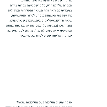
מדיניות של אתרי חדשות או סיבה אחרת).
המקרה שלי לא חריג, כל מי שמביעה עמדות בזירה 
בציבורית מכיר את רמת השנאה והאלימות המילולית. 
מיד נשלפות האשמות ב: סיוע לטרור, אנטישמיות, 
שנאת חרדים, איסלאמופוביה, גזענות, שנאת נשים, 
נאציות וכו' (בבקשה על תנכסו את זה לצד אחד במפה 
הפוליטית – זה פשוט לא נכון). במקום לענות תשובה 
אמיתית, קל יותר פשוט לבחור בכינויי גנאי.
אז מה עושים מול כזה כעס מול כזאת שנאה?