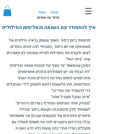
אנשי
המחר
פרופ' עוז גוטרמן
איך להתמודד עם השנאה והאלימות המילולית
פרסמתי ביום כיפור. מאמר שעסק בראיה חילונית של 
משפחתנו את יום כיפור. הסברתי למה אנחנו בוחרים 
לצום ולקורא את התפילות למרות שאנחנו לא מאמינים 
שזה "ציווי האל".
כמובן שהמאמר יצר שצף של תגובות שנאה ואלימות:
"לא הבנתי מה יש לסמולנים גרמנים אתאיסטים 
מזוכיסטים לחפש במדינת היהודים מוכת הטרiר 
והמלחמות, חוץ מלעשות דווקא ולשחק לידי המחבלים 
כדי להשמיד את המדינה"
"איזה טמבל משכיל אתה"
"מצחיק אותי השימוש המזוייף בערכים היהודים"
לשמחתי חלק מהתגובות הקשות ביותר שכללו 
תיאורים מפורטים של המקומות שבהם אני ומשפחתי 
נבלה בגיהינום והסברים למה אני משתף פעולה עם 
מחבלים הורדו אחרי כמה שעות (לא יודע האם זו 