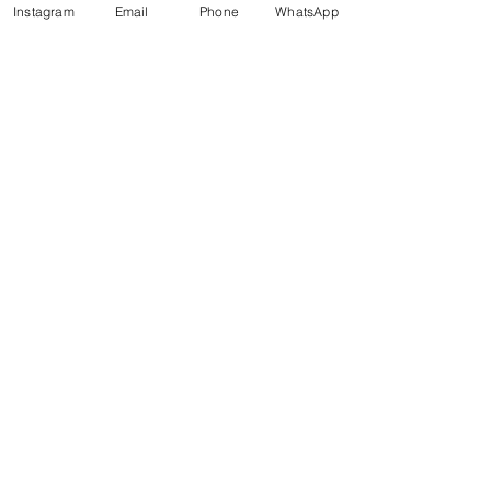
לדף הפייסבוק של פרופ' עוז גוטרמן
Instagram
Email
Phone
WhatsApp
פודקאסט "הכל פסיכולוגיה"
קהילת אודסה 12 א' תל אביב.
צרו קשר:
שם מלא
אימייל
טלפון
הודעה