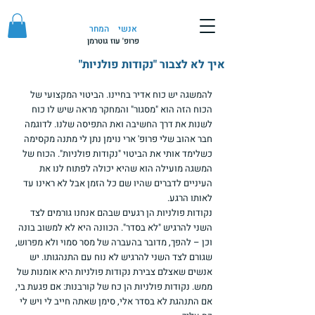
אנשי
המחר
פרופ' עוז גוטרמן
איך לא לצבור "נקודות פולניות"
להמשגה יש כוח אדיר בחיינו. הביטוי המקצועי של 
הכוח הזה הוא "מסגור" והמחקר מראה שיש לו כוח 
לשנות את דרך החשיבה ואת התפיסה שלנו. לדוגמה 
חבר אהוב שלי פרופ' ארי נוימן נתן לי מתנה מקסימה 
כשלימד אותי את הביטוי "נקודות פולניות". הכוח של 
המשגה מועילה הוא שהיא יכולה לפתוח לנו את 
העיניים לדברים שהיו שם כל הזמן אבל לא ראינו עד 
לאותו הרגע.
נקודות פולניות הן רגעים שבהם אנחנו גורמים לצד 
השני להרגיש "לא בסדר". הכוונה היא לא למשוב בונה 
וכן – להפך, מדובר בהעברה של מסר סמוי ולא מפרוש, 
שגורם לצד השני להרגיש לא נוח עם התנהגותו. יש 
אנשים שאצלם צבירת נקודות פולניות היא אומנות של 
ממש. נקודות פולניות הן כח של קורבנות: אם פגעת בי, 
אם התנהגת לא בסדר אלי, סימן שאתה חייב לי ויש לי 