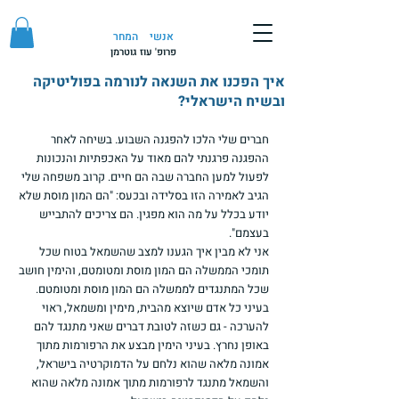
אנשי
המחר
פרופ' עוז גוטרמן
איך הפכנו את השנאה לנורמה בפוליטיקה
ובשיח הישראלי?
חברים שלי הלכו להפגנה השבוע. בשיחה לאחר 
ההפגנה פרגנתי להם מאוד על האכפתיות והנכונות 
לפעול למען החברה שבה הם חיים. קרוב משפחה שלי 
הגיב לאמירה הזו בסלידה ובכעס: "הם המון מוסת שלא 
יודע בכלל על מה הוא מפגין. הם צריכים להתבייש 
בעצמם".
אני לא מבין איך הגענו למצב שהשמאל בטוח שכל 
תומכי הממשלה הם המון מוסת ומטומטם, והימין חושב 
שכל המתנגדים לממשלה הם המון מוסת ומטומטם.
בעיני כל אדם שיוצא מהבית, מימין ומשמאל, ראוי 
להערכה - גם כשזה לטובת דברים שאני מתנגד להם 
באופן נחרץ. בעיני הימין מבצע את הרפורמות מתוך 
אמונה מלאה שהוא נלחם על הדמוקרטיה בישראל, 
והשמאל מתנגד לרפורמות מתוך אמונה מלאה שהוא 