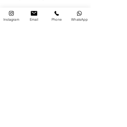
Instagram
Email
Phone
WhatsApp
לדף הפייסבוק של פרופ' עוז גוטרמן
פודקאסט "הכל פסיכולוגיה"
קהילת אודסה 12 א' תל אביב.
צרו קשר:
שם מלא
אימייל
טלפון