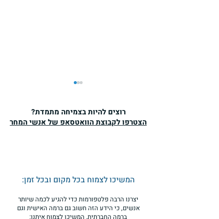
האם יש באמת
אלטרנטיבה?
רוצים להיות בצמיחה מתמדת?
הצטרפו לקבוצת הוואטסאפ של אנשי המחר
הבת שלי בחרה לא ללמוד
לבגרויות ובמקומן ללמוד לתואר
ראשון. בשבוע שעבר היא סיימה
את התואר בהצטיינות יתרה ובעוד
חודש היא מתחילה שנת
המשיכו לצמוח בכל מקום ובכל זמן:
שירות....
יצרנו הרבה פלטפורמות כדי להגיע לכמה שיותר
אנשים, כי הידע הזה חשוב גם ברמה האישית וגם
ברמה החברתית. המשיכו לצמוח איתנו: